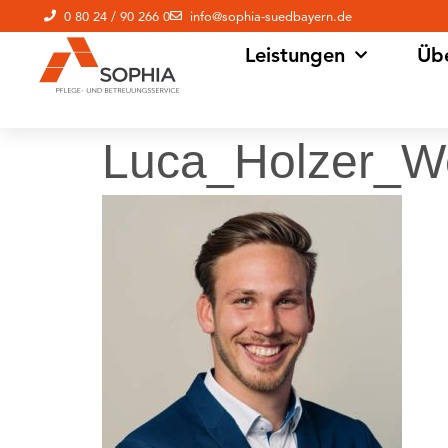
0 80 24 / 90 266 0
info@sophia-suedbayern.de
Leistungen
Üb
Luca_Holzer_W