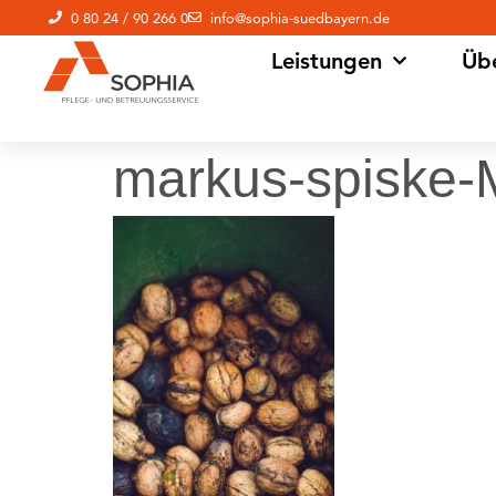
0 80 24 / 90 266 0
info@sophia-suedbayern.de
Leistungen
Üb
markus-spiske