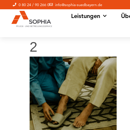
0 80 24 / 90 266 0
info@sophia-suedbayern.de
Leistungen
Üb
2