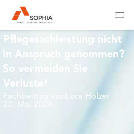
Pflegesachleistung nicht
in Anspruch genommen?
So vermeiden Sie
Verluste!
Fachbeitrag von
Luca Holzer
22. Mai 2026