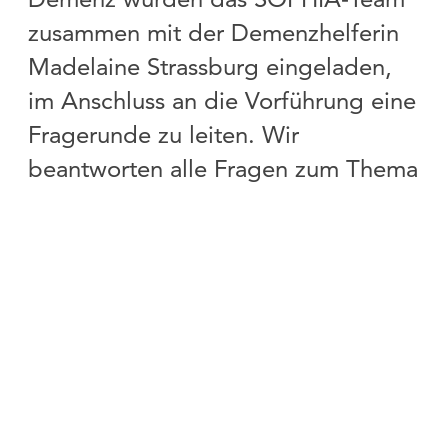
zusammen mit der Demenzhelferin
Madelaine Strassburg eingeladen,
im Anschluss an die Vorführung eine
Fragerunde zu leiten. Wir
beantworten alle
Fragen zum Thema
Demenz
und insbesondere der
Betreuung und Pflege von
Menschen mit Demenz
.
Wir freuen uns auf Ihr zahlreiches
Erscheinen und auf die Möglichkeit,
gemeinsam für das Thema Demenz
zu sensibilisieren.