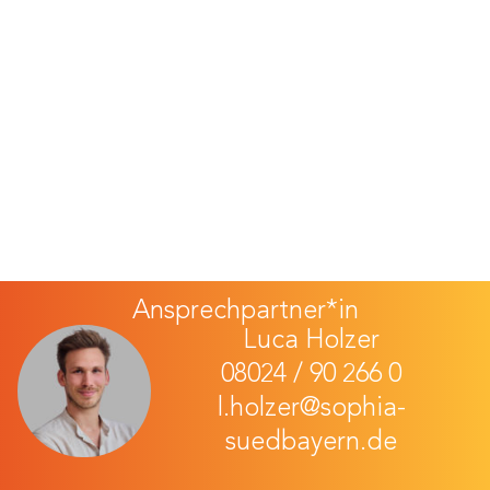
Ansprechpartner*in
Luca Holzer
08024 / 90 266 0
l.holzer@sophia-
suedbayern.de